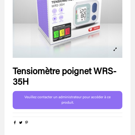
Tensiomètre poignet WRS-
35H
Veuillez contacter un administrateur pour accéder à ce
produit.