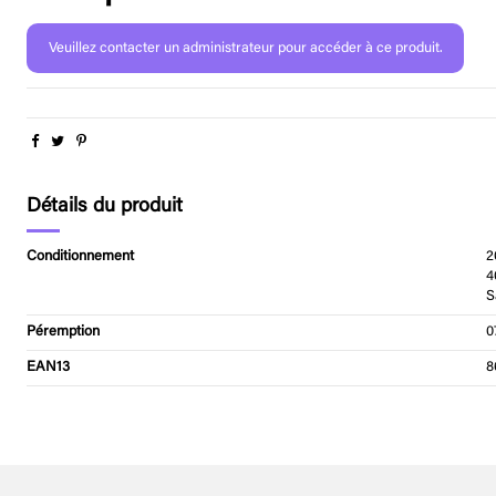
Veuillez contacter un administrateur pour accéder à ce produit.
Détails du produit
Conditionnement
2
4
S
Péremption
0
EAN13
8