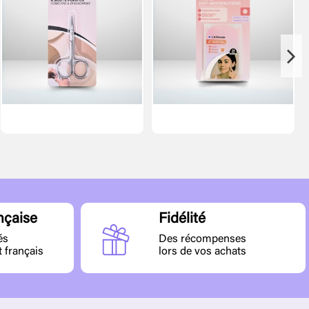
nçaise
Fidélité
és
Des récompenses
t français
lors de vos achats