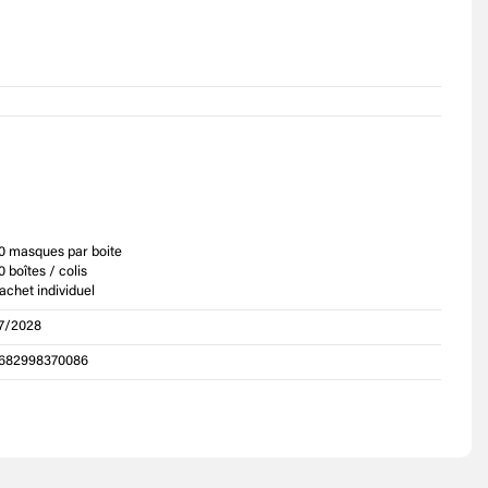
0 masques par boite
0 boîtes / colis
achet individuel
7/2028
682998370086