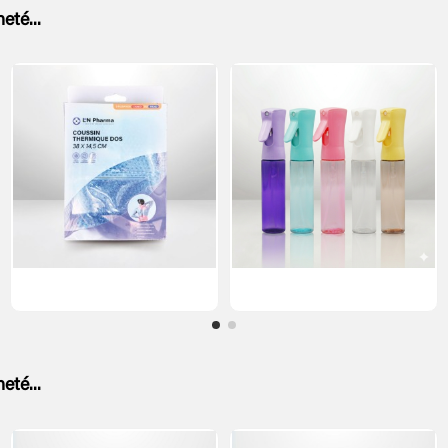
eté...
eté...