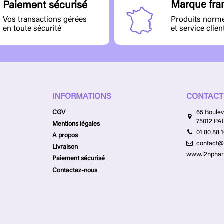
Marque fra
Paiement sécurisé
Produits norm
Vos transactions gérées
et service clien
en toute sécurité
INFORMATIONS
CONTACT
CGV
65 Boulev
75012 PA
Mentions légales
01 80 88 
A propos
contact@
Livraison
www.l2npha
Paiement sécurisé
Contactez-nous