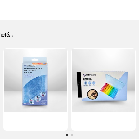
eté...