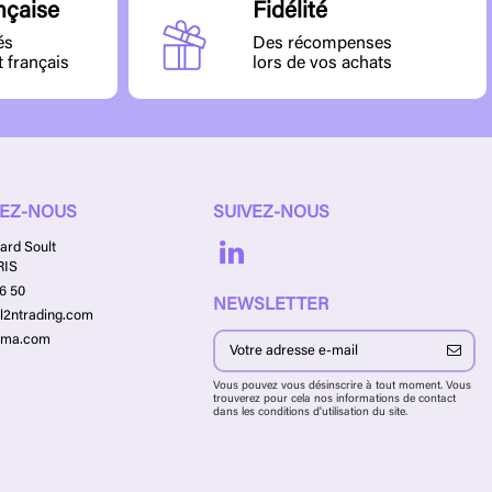
nçaise
Fidélité
és
Des récompenses
t français
lors de vos achats
EZ-NOUS
SUIVEZ-NOUS
ard Soult
RIS
16 50
NEWSLETTER
l2ntrading.com
rma.com
Vous pouvez vous désinscrire à tout moment. Vous
trouverez pour cela nos informations de contact
dans les conditions d'utilisation du site.