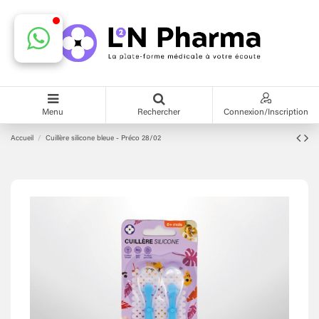
Menu
Rechercher
Connexion/Inscription
Accueil
Cuillère silicone bleue - Préco 28/02