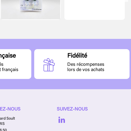
nçaise
Fidélité
és
Des récompenses
t français
lors de vos achats
EZ-NOUS
SUIVEZ-NOUS
ard Soult
RIS
16 50