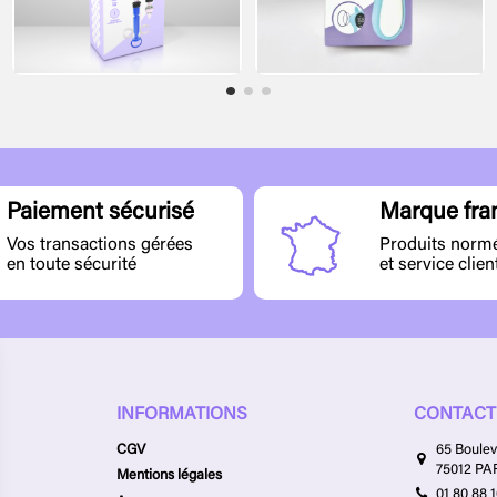
Marque fra
Paiement sécurisé
Produits norm
Vos transactions gérées
et service clien
en toute sécurité
INFORMATIONS
CONTACT
CGV
65 Boulev
75012 PA
Mentions légales
01 80 88 