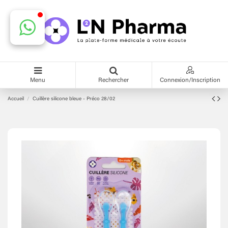
Menu
Rechercher
Connexion/Inscription
Accueil
Cuillère silicone bleue - Préco 28/02